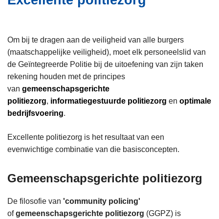
Excellente politiezorg
i
n
e
h
o
Om bij te dragen aan de veiligheid van alle burgers
u
(maatschappelijke veiligheid), moet elk personeelslid van
d
de Geïntegreerde Politie bij de uitoefening van zijn taken
g
rekening houden met de principes
a
van
gemeenschapsgerichte
a
politiezorg
,
informatiegestuurde politiezorg
en
optimale
n
bedrijfsvoering
.
Excellente politiezorg is het resultaat van een
evenwichtige combinatie van die basisconcepten.
Gemeenschapsgerichte politiezorg
De filosofie van
'community policing'
of
gemeenschapsgerichte politiezorg
(GGPZ) is